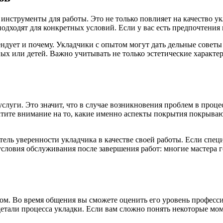
 инструменты для работы. Это не только повлияет на качество у
дходят для конкретных условий. Если у вас есть предпочтения п
ендует и почему. Укладчики с опытом могут дать дельные совет
х или детей. Важно учитывать не только эстетические характер
слуги. Это значит, что в случае возникновения проблем в проце
атите внимание на то, какие именно аспекты покрытия покрываю
тель уверенности укладчика в качестве своей работы. Если спец
словия обслуживания после завершения работ: многие мастера г
ком. Во время общения вы сможете оценить его уровень професс
али процесса укладки. Если вам сложно понять некоторые момен