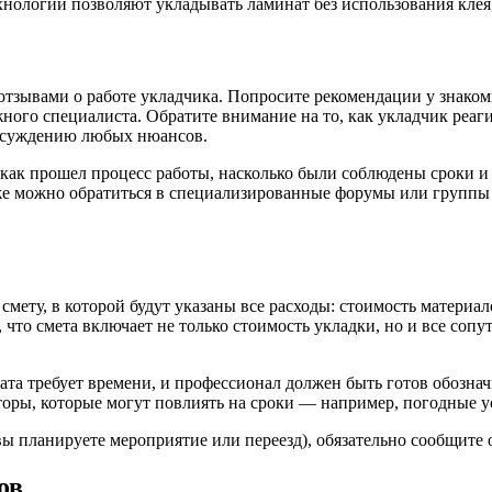
нологии позволяют укладывать ламинат без использования клея,
отзывами о работе укладчика. Попросите рекомендации у знако
ого специалиста. Обратите внимание на то, как укладчик реаги
обсуждению любых нюансов.
 как прошел процесс работы, насколько были соблюдены сроки 
же можно обратиться в специализированные форумы или группы в
мету, в которой будут указаны все расходы: стоимость материа
 что смета включает не только стоимость укладки, но и все со
ата требует времени, и профессионал должен быть готов обозна
оры, которые могут повлиять на сроки — например, погодные у
ы планируете мероприятие или переезд), обязательно сообщите о
ов