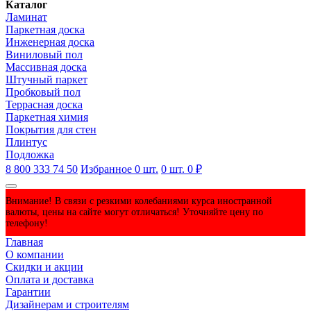
Каталог
Ламинат
Паркетная доска
Инженерная доска
Виниловый пол
Массивная доска
Штучный паркет
Пробковый пол
Террасная доска
Паркетная химия
Покрытия для стен
Плинтус
Подложка
8 800 333 74 50
Избранное
0
шт.
0
шт.
0 ₽
Внимание! В связи с резкими колебаниями курса иностранной
валюты, цены на сайте могут отличаться! Уточняйте цену по
телефону!
Главная
О компании
Скидки и акции
Оплата и доставка
Гарантии
Дизайнерам и строителям